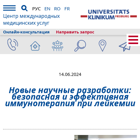
РУС
EN
RO
FR
Центр международных
медицинских услуг
Онлайн-консультация
Направить запрос
Главная
›
О клиникe
›
Фрайбург и туризм
›
Информация
›
Новости
›
Новые научные разработки: безопасная и эффективная
иммунотерапия при лейкемии
14.06.2024
Новые научные разработки:
безопасная и эффективная
иммунотерапия при лейкемии