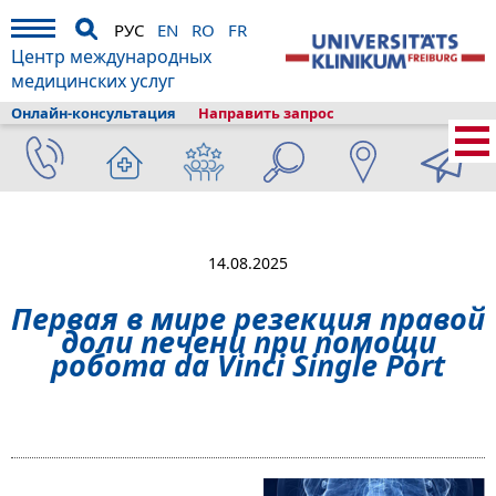
РУС
EN
RO
FR
Центр международных
медицинских услуг
Онлайн-консультация
Направить запрос
Главная
›
О клиникe
›
Фрайбург и туризм
›
Информация
›
Новости
›
Первая в мире резекция правой доли печени при помощи робота da
Vinci Single Port
14.08.2025
Первая в мире резекция правой
доли печени при помощи
робота da Vinci Single Port