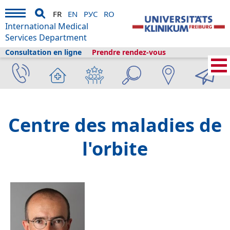
FR
EN
РУС
RO
International Medical
Services Department
Consultation en ligne
Prendre rendez-vous
Services médicaux internationaux
›
Services médicaux
›
Cliniques et
départements
›
Centre ophtalmologique
›
Centre orbital
Centre des maladies de
l'orbite