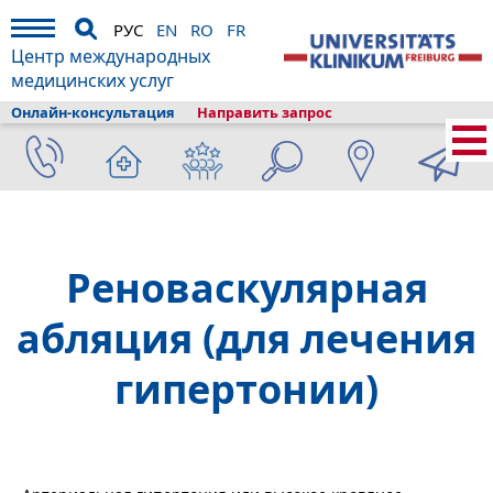
РУС
EN
RO
FR
Центр международных
медицинских услуг
Онлайн-консультация
Направить запрос
Главная
›
Диагностика и лечение
›
Состав клиники
›
Университетский
кардиологический центр Фрайбург - Бад-Кроцинген
›
Кардиология и
ангиология
›
Центр ISAH
›
Риноваскулярная абляция
Реноваскулярная
абляция (для лечения
гипертонии)