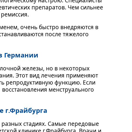
ологическому настрою. Специалисты
евтических препаратов. Чем сильнее
 ремиссия.
менем, очень быстро внедряются в
станавливаются после тяжелого
в Германии
олочной железы, но в некоторых
ания. Этот вид лечения применяют
ть репродуктивную функцию. Если
я восстановления менструального
е г.Фрайбурга
 разных стадиях. Самые передовые
ской клинике г.Фрайбурга. Врачи и