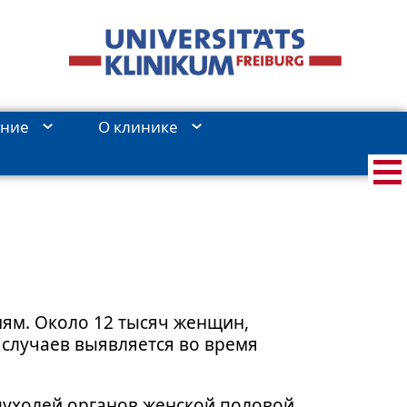
ение
О клиникe
иям. Около 12 тысяч женщин,
случаев выявляется во время
пухолей органов женской половой