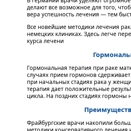
В Германии врачи уделяют огромное
делают все возможное для того, что
вера успешность лечения — тем быс
Все новейшие методики лечения рак
немецких клиниках. Здесь легче пер
курса лечени
Гормональ
Гормональная терапия при раке матк
случаях прием гормонов сдерживает
при начальных стадиях рака у женщ
терапия дает положительные резуль
цикла. На поздних стадиях гормоны 
Преимущества
Фрайбургские врачи накопили больш
методики консервативного лечения и