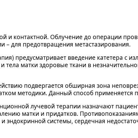
ой и контактной. Облучение до операции пров
ии – для предотвращения метастазирования.
пия) предусматривает введение катетера с из
 и тела матки здоровые ткани в незначительн
ействию подвергается обширная зона неповр
татком методики. Данный способ применяется 
нционной лучевой терапии назначают пациент
алению матки и придатков. Противопоказания
и эндокринной системы, сердечная недостато