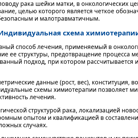
поводу рака шейки матки, в онкологических ц
ние, целью которого является четкое обознач
 безопасным и малотравматичным.
Индивидуальная схема химиотерапи
вный способ лечения, применяемый в онкологи
ие ее структуры, предотвращение процесса ме
анный подход, при котором рассчитывается 
рические данные (рост, вес), конституция, в
ивидуальные схемы химиотерапии позволяет м
ктивность лечения.
огической структурой рака, локализацией нов
ромным опытом и квалификацией в составлен
ложных случаях.