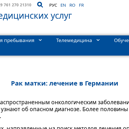
9 761 270 21310
РУС
EN
RO
FR
дицинских услуг
я пребывания
Телемедицина
Обуч
Лексикон болезней
›
Гинекология
›
Рак шейки матки
Рак матки: лечение в Германии
 распространенным онкологическим заболеван
узнают об опасном диагнозе. Более половины 
.
х, направленные на поиск методов лечения о