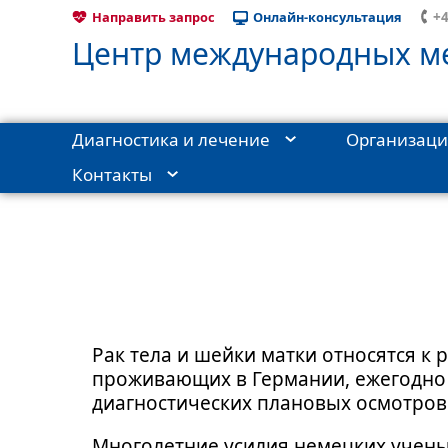
+4
Направить запрос
Онлайн-консультация
Центр международных ме
Диагностика и лечение
Организаци
Контакты
Главная
›
О клиникe
›
Фрайбург и туризм
›
Информация
›
Рак тела и шейки матки относятся к
проживающих в Германии, ежегодно 
диагностических плановых осмотров
Многолетние усилия немецких учены