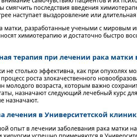
 внимание самочувствию пациентов и их псих
бы смягчить последствия введения химиотерап
трее наступает выздоровление или длительная
а матки, разработанные учеными с мировым и
еносят химиотерапию и достаточно быстро вос
ная терапия при лечении рака матки 
и не столько эффективна, как при опухолях м
 процесс роста злокачественного новообразов
ин молодого возраста, которым важно сохрани
таты, назначают следующий лечебный курс дл
не назначают.
 лечения в Университетской клиник
ой опыт в лечении заболевания рака матки на
 хирургии успешно применяются в Университет