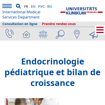
FR
EN
РУС
RO
International Medical
Services Department
Consultation en ligne
Prendre rendez-vous
Services médicaux internationaux
›
A propos de nous
›
Fribourg et le
tourisme
›
Informations
›
Bibliothèque de la santé
›
Check-ups
›
Examens
pédiatriques
›
Endocrinologie pédiatrique et bilan de croissance
Endocrinologie
pédiatrique et bilan de
croissance