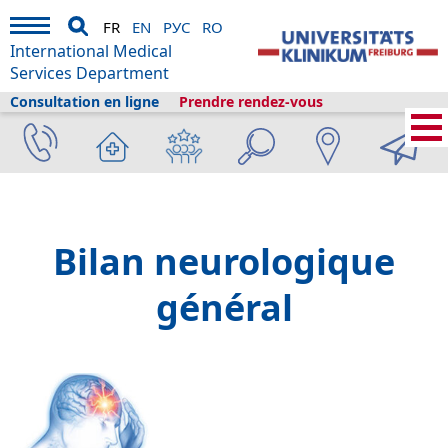
FR
EN
РУС
RO
International Medical
Services Department
Consultation en ligne
Prendre rendez-vous
Services médicaux internationaux
›
A propos de nous
›
Fribourg et le
tourisme
›
Informations
›
Bibliothèque de la santé
›
Check-ups
›
Bilan
neurologique général
Bilan neurologique
général