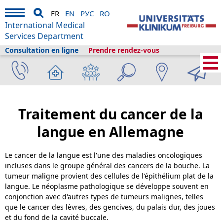
FR
EN
РУС
RO
International Medical
Services Department
Consultation en ligne
Prendre rendez-vous
Services médicaux internationaux
›
A propos de nous
›
Fribourg et le
tourisme
›
Informations
›
Bibliothèque de la santé
›
ENT
›
Cancer de la
langue
Traitement du cancer de la
langue en Allemagne
Le cancer de la langue est l'une des maladies oncologiques
incluses dans le groupe général des cancers de la bouche. La
tumeur maligne provient des cellules de l'épithélium plat de la
langue. Le néoplasme pathologique se développe souvent en
conjonction avec d'autres types de tumeurs malignes, telles
que le cancer des lèvres, des gencives, du palais dur, des joues
et du fond de la cavité buccale.