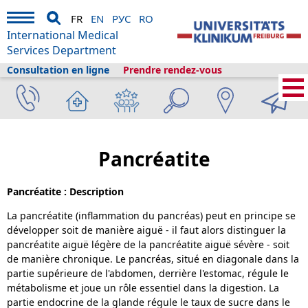
FR
EN
РУС
RO
International Medical
Services Department
Consultation en ligne
Prendre rendez-vous
Services médicaux internationaux
›
A propos de nous
›
Fribourg et le
tourisme
›
Informations
›
Bibliothèque de la santé
›
Gastro-entérologie
›
Pancréatite
Pancréatite
Pancréatite : Description
La pancréatite (inflammation du pancréas) peut en principe se
développer soit de manière aiguë - il faut alors distinguer la
pancréatite aiguë légère de la pancréatite aiguë sévère - soit
de manière chronique. Le pancréas, situé en diagonale dans la
partie supérieure de l'abdomen, derrière l'estomac, régule le
métabolisme et joue un rôle essentiel dans la digestion. La
partie endocrine de la glande régule le taux de sucre dans le