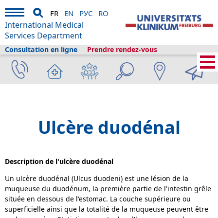
FR
EN
РУС
RO
International Medical
Services Department
Consultation en ligne
Prendre rendez-vous
Services médicaux internationaux
›
A propos de nous
›
Fribourg et le
tourisme
›
Informations
›
Bibliothèque de la santé
›
Gastro-entérologie
›
Ulcères duodénaux
Ulcère duodénal
Description de l'ulcère duodénal
Un ulcère duodénal (Ulcus duodeni) est une lésion de la
muqueuse du duodénum, la première partie de l'intestin grêle
située en dessous de l'estomac. La couche supérieure ou
superficielle ainsi que la totalité de la muqueuse peuvent être