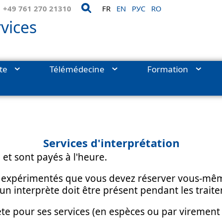
+49 761 270 21310
FR
EN
РУС
RO
vices
ite
Télémédecine
Formation
nt votre séjour
›
Services d'interprétation
Services d'interprétation
 et sont payés à l'heure.
ètes expérimentés que vous devez réserver vous-
 un interprète doit être présent pendant les trait
e pour ses services (en espèces ou par virement 