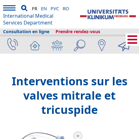
FR
EN
РУС
RO
International Medical
Services Department
Consultation en ligne
Prendre rendez-vous
Services médicaux internationaux
›
Services médicaux
›
Cliniques et
départements
›
Centre de cardiologie, Université de Fribourg
›
Cardiologie et
angiologie
›
ISAH
›
Interventions sur les valves mitrale et tricuspide
Interventions sur les
valves mitrale et
tricuspide