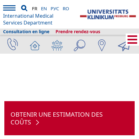
FR
EN
РУС
RO
International Medical
Services Department
Consultation en ligne
Prendre rendez-vous
Services médicaux internationaux
›
Services médicaux
›
Cliniques et
départements
›
Chirurgie générale et viscérale
›
Maladie du foie
OBTENIR UNE ESTIMATION DES
COÛTS