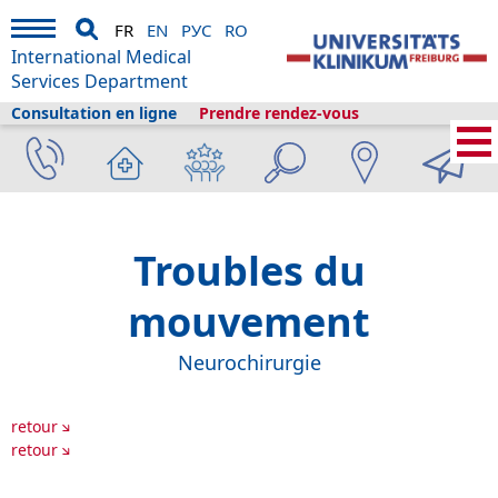
FR
EN
РУС
RO
International Medical
Services Department
Consultation en ligne
Prendre rendez-vous
Services médicaux internationaux
›
Services médicaux
›
Cliniques et
départements
›
Neurocenter
›
Neurochirurgie
›
Troubles du mouvement
Troubles du
mouvement
Neurochirurgie
retour
retour