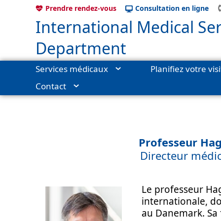
Prendre rendez-vous
Consultation en ligne
International Medical Ser
Department
Services médicaux
Planifiez votre vis
Contact
Services médicaux internationaux
›
Services médicaux
›
Cliniq
Professeur Hag
Directeur médic
Le professeur Ha
internationale, do
au Danemark. Sa f