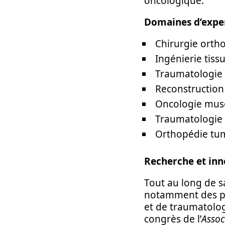
oncologique.
Domaines d’expe
Chirurgie orth
Ingénierie tissu
Traumatologie 
Reconstructio
Oncologie musc
Traumatologie 
Orthopédie tu
Recherche et inn
Tout au long de s
notamment des pri
et de traumatologi
congrès de l’
Assoc