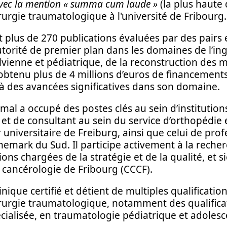
vec la mention « summa cum laude »
(la plus haute d
rurgie traumatologique à l'université de Fribourg.
 plus de 270 publications évaluées par des pairs e
orité de premier plan dans les domaines de l’ingén
vienne et pédiatrique, de la reconstruction des 
a obtenu plus de 4 millions d’euros de financement
 à des avancées significatives dans son domaine.
mal a occupé des postes clés au sein d’instituti
 et de consultant au sein du service d’orthopédie
 universitaire de Freiburg, ainsi que celui de pro
anemark du Sud. Il participe activement à la reche
ns chargées de la stratégie et de la qualité, et s
 cancérologie de Fribourg (CCCF).
linique certifié et détient de multiples qualificatio
rurgie traumatologique, notamment des qualifica
ialisée, en traumatologie pédiatrique et adolesc