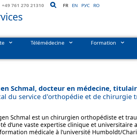
+49 761 270 21310
FR
EN
РУС
RO
vices
ite
Télémédecine
Formation
ues et départements
›
Orthopédie et chirurgie traumatologique
›
en Schmal, docteur en médecine, titulair
al du service d'orthopédie et de chirurgie
gen Schmal est un chirurgien orthopédiste et t
té d’une vaste expertise clinique et universitaire
ormation médicale à l'université Humboldt/Charit