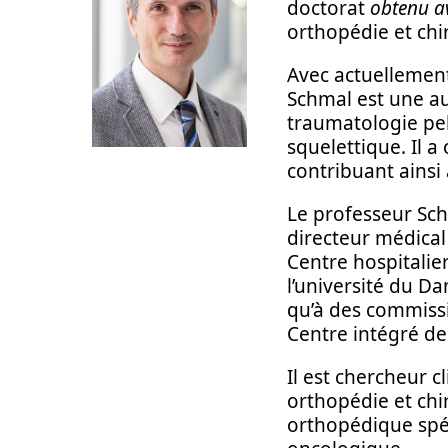
doctorat
obtenu a
orthopédie et chi
Avec actuellement
Schmal est une aut
traumatologie pel
squelettique. Il 
contribuant ainsi
Le professeur Sch
directeur médical
Centre hospitalier
l’université du D
qu’à des commissio
Centre intégré de
Il est chercheur c
orthopédie et chi
orthopédique spéc