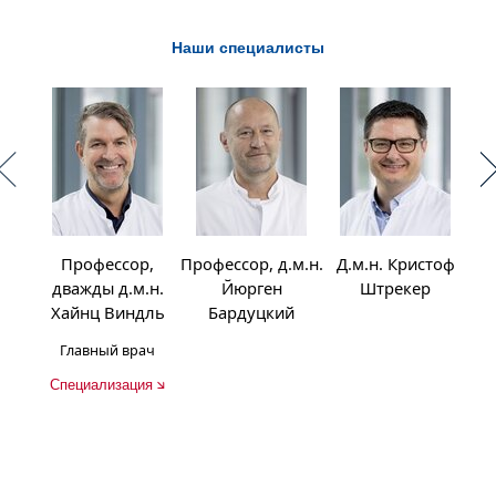
Наши специалисты
Профессор,
Профессор, д.м.н.
Д.м.н. Кристоф
Про
дважды д.м.н.
Йюрген
Штрекер
Се
Хайнц Виндль
Бардуцкий
Главный врач
Специализация