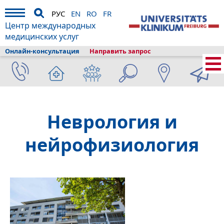
РУС
EN
RO
FR
Центр международных
медицинских услуг
Онлайн-консультация
Направить запрос
Главная
›
Диагностика и лечение
›
Состав клиники
›
Нейроцентр
›
Отделение неврологии и нейрофизиологии
Неврология и
нейрофизиология