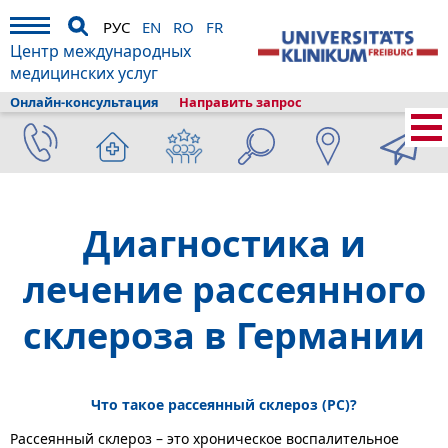
РУС
EN
RO
FR
Центр международных
медицинских услуг
Онлайн-консультация
Направить запрос
Главная
›
О клиникe
›
Фрайбург и туризм
›
Информация
›
Лексикон
болезней
›
Неврология и нейрофизиология
›
Рассеянный склероз
Диагностика и
лечение рассеянного
склероза в Германии
Что такое рассеянный склероз (РС)?
Рассеянный склероз – это хроническое воспалительное