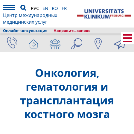
РУС
EN
RO
FR
Центр международных
медицинских услуг
Онлайн-консультация
Направить запрос
Главная
›
Диагностика и лечение
›
Состав клиники
›
Онкология и
гематология
Онкология,
гематология и
трансплантация
костного мозга