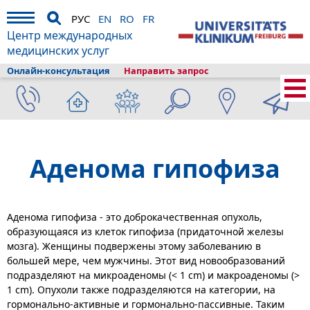
РУС
EN
RO
FR
Центр международных
медицинских услуг
Онлайн-консультация
Направить запрос
Главная
›
О клиникe
›
Фрайбург и туризм
›
Информация
›
Лексикон
болезней
›
Эндокринология
›
Аденома гипофиза
Аденома гипофиза
Аденома гипофиза - это доброкачественная опухоль,
образующаяся из клеток гипофиза (придаточной железы
мозга). Женщины подвержены этому заболеванию в
большей мере, чем мужчины. Этот вид новообразований
подразделяют на микроаденомы (< 1 cm) и макроаденомы (>
1 cm). Опухоли также подразделяются на категории, на
гормонально-активные и гормонально-пассивные. Таким