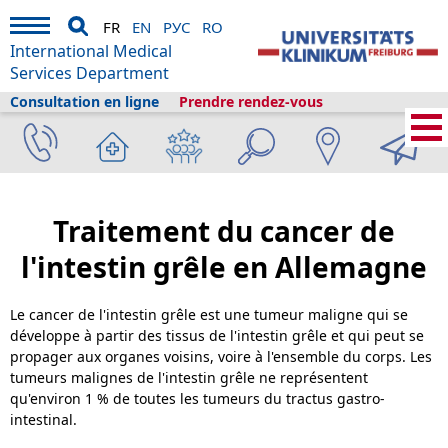
FR
EN
РУС
RO
International Medical
Services Department
Consultation en ligne
Prendre rendez-vous
Services médicaux internationaux
›
A propos de nous
›
Fribourg et le
tourisme
›
Informations
›
Bibliothèque de la santé
›
Gastro-entérologie
›
Cancer de l'intestin grêle
Traitement du cancer de
l'intestin grêle en Allemagne
Le cancer de l'intestin grêle est une tumeur maligne qui se
développe à partir des tissus de l'intestin grêle et qui peut se
propager aux organes voisins, voire à l'ensemble du corps. Les
tumeurs malignes de l'intestin grêle ne représentent
qu'environ 1 % de toutes les tumeurs du tractus gastro-
intestinal.