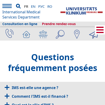
FR
EN
РУС
RO
International Medical
Services Department
Consultation en ligne
Prendre rendez-vous
Services médicaux internationaux
›
Planifiez votre visite
›
Après le traitement
›
FAQ
Questions
fréquemment posées
IMS est-elle une agence ?
Comment l'IMS est-il financé ?