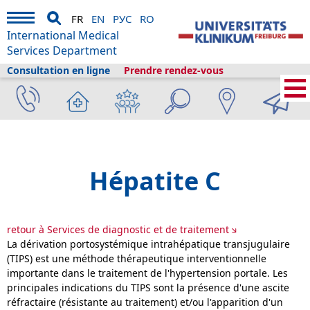
FR
EN
РУС
RO
International Medical
Services Department
Consultation en ligne
Prendre rendez-vous
Services médicaux internationaux
›
Services médicaux
›
Cliniques et
départements
›
Gastro-entérologie, hépatologie, endocrinologie et maladies
infectieuses
›
Services de diagnostic et de traitement
›
Hépatite C
Hépatite C
retour à Services de diagnostic et de traitement
La dérivation portosystémique intrahépatique transjugulaire
(TIPS) est une méthode thérapeutique interventionnelle
importante dans le traitement de l'hypertension portale. Les
principales indications du TIPS sont la présence d'une ascite
réfractaire (résistante au traitement) et/ou l'apparition d'un