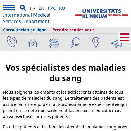
FR
EN
РУС
RO
International Medical
Services Department
Consultation en ligne
Prendre rendez-vous
Services médicaux internationaux
›
Services médicaux
›
Cliniques et
départements
›
Pédiatrie
›
Hématologie et oncologie pédiatriques
›
Maladies
du sang
Vos spécialistes des maladies
du sang
Nous soignons les enfants et les adolescents atteints de tous
les types de maladies du sang. Le traitement des patients est
assuré par une équipe multi-professionnelle expérimentée qui
prend en compte non seulement les besoins médicaux mais
aussi psychosociaux des patients.
Pour les patients et les familles atteints de maladies sanguines