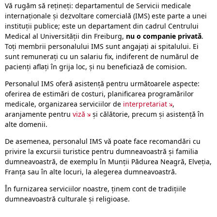
Vă rugăm să rețineți: departamentul de Servicii medicale
internaționale și dezvoltare comercială (IMS) este parte a unei
instituții publice; este un departament din cadrul Centrului
Medical al Universității din Freiburg,
nu o companie privată
.
Toți membrii personalului IMS sunt angajați ai spitalului. Ei
sunt remunerați cu un salariu fix, indiferent de numărul de
pacienți aflați în grija loc, și nu beneficiază de comision.
Personalul IMS oferă asistență pentru următoarele aspecte:
oferirea de estimări de costuri, planificarea programărilor
medicale, organizarea serviciilor de
interpretariat
,
aranjamente pentru
viză
și călătorie, precum și asistență în
alte domenii.
De asemenea, personalul IMS vă poate face recomandări cu
privire la excursii turistice pentru dumneavoastră și familia
dumneavoastră, de exemplu în Munții Pădurea Neagră, Elveția,
Franța sau în alte locuri, la alegerea dumneavoastră.
În furnizarea serviciilor noastre, ținem cont de tradițiile
dumneavoastră culturale și religioase.