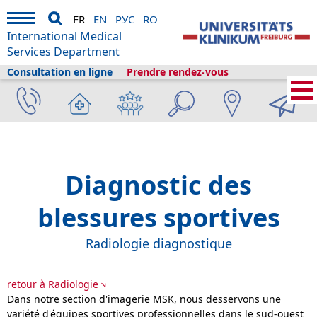
FR
EN
РУС
RO
International Medical
Services Department
Consultation en ligne
Prendre rendez-vous
Services médicaux internationaux
›
Services médicaux
›
Cliniques et
départements
›
Radiologie
›
Imagerie musculo-squelettique et blessures
sportives
Diagnostic des
blessures sportives
Radiologie diagnostique
retour à Radiologie
Dans notre section d'imagerie MSK, nous desservons une
variété d'équipes sportives professionnelles dans le sud-ouest