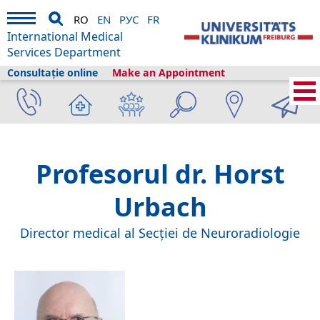
RO
EN
РУС
FR
International Medical
Services Department
Consultație online
Make an Appointment
International Medical Services
›
Servicii medicale
›
Clinici și secții
›
Neurocenter
›
Neuroradiology
›
Professor Dr. Horst Urbach
Profesorul dr. Horst
Urbach
Director medical al Secției de Neuroradiologie