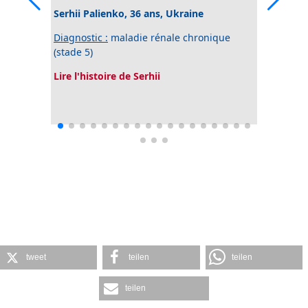
Serhii Palienko, 36 ans, Ukraine
Abdulaz
Nigeria
Diagnostic :
maladie rénale chronique
(stade 5)
Diagnost
droite
Lire l'histoire de Serhii
Lire l'hi
tweet
teilen
teilen
teilen