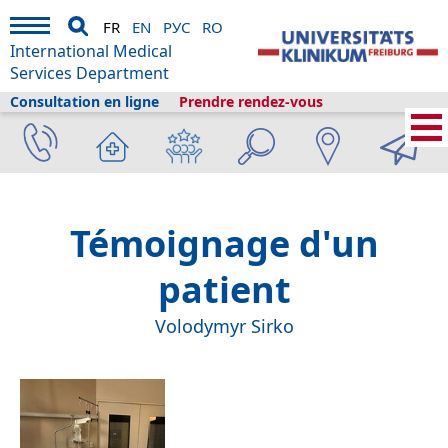
FR
EN
РУС
RO
International Medical
Services Department
Consultation en ligne
Prendre rendez-vous
Services médicaux internationaux
›
A propos de nous
›
Histoires de patients
›
Volodymyr Sirko
Témoignage d'un
patient
Volodymyr Sirko