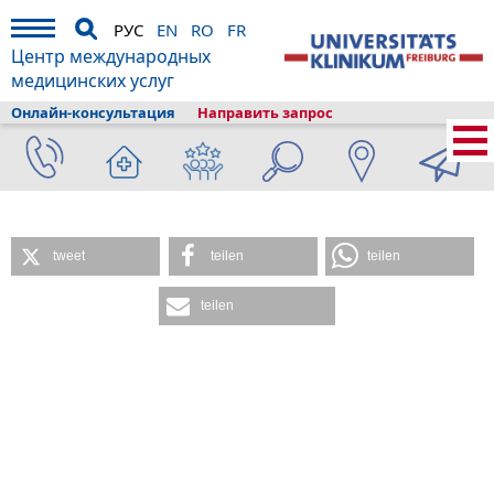
РУС
EN
RO
FR
Центр международных
медицинских услуг
Онлайн-консультация
Направить запрос
Главная
›
Диагностика и лечение
›
Состав клиники
›
Центр
континенции
tweet
teilen
teilen
teilen