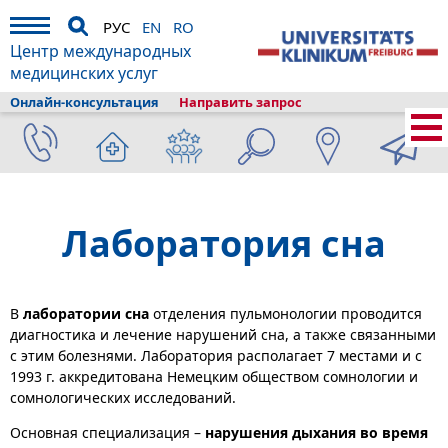
РУС
EN
RO
Центр международных
медицинских услуг
Онлайн-консультация
Направить запрос
Главная
›
Диагностика и лечение
›
Состав клиники
›
Пульмонология
›
Лаборатория сна
Лаборатория сна
В
лаборатории сна
отделения пульмонологии проводится
диагностика и лечение нарушений сна, а также связанными
с этим болезнями. Лаборатория располагает 7 местами и с
1993 г. аккредитована Немецким обществом сомнологии и
сомнологических исследований.
Основная специализация –
нарушения дыхания во время