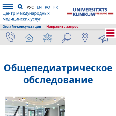
РУС
EN
RO
FR
Центр международных
медицинских услуг
Онлайн-консультация
Направить запрос
Главная
›
О клиникe
›
Фрайбург и туризм
›
Информация
›
Лексикон
болезней
›
Обследования Check-Up
›
Педиатрические обследования
›
Общепедиатрическое обследование
Общепедиатрическое
обследование