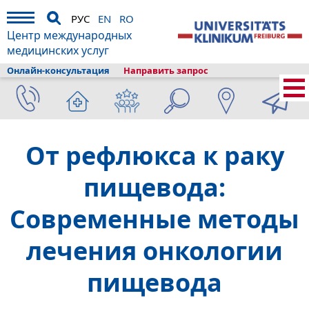
РУС
EN
RO
Центр международных
медицинских услуг
Онлайн-консультация
Направить запрос
Главная
›
О клиникe
›
Фрайбург и туризм
›
Информация
›
Новости
›
От рефлюкса к раку
пищевода:
Современные методы
лечения онкологии
пищевода