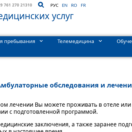
9 761 270 21310
РУС
EN
RO
FR
дицинских услуг
я пребывания
Телемедицина
Обуч
ия
›
Амбулаторные обследования и лечение
Амбулаторные обследования и лечени
ом лечении Вы можете проживать в отеле или 
вии с подготовленной программой.
медицинские заключения, а также заранее подг
ых в настоящее время.