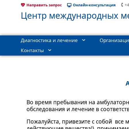
+4
Направить запрос
Онлайн-консультация
Центр международных ме
Диагностика и лечение
Организаци
Контакты
Главная
›
Организация пребывания
›
Во время пребыван
Во время пребывания на амбулаторн
обследования и лечение в соответст
Пожалуйста, привезите с собой все 
действующие вещества!), принимаем