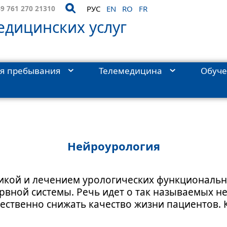
9 761 270 21310
РУС
EN
RO
FR
дицинских услуг
я пребывания
Телемедицина
Обуч
огия
›
Общая урология
›
Нейроурология
Нейроурология
тикой и лечением урологических функциональ
вной системы. Речь идет о так называемых н
щественно снижать качество жизни пациентов.