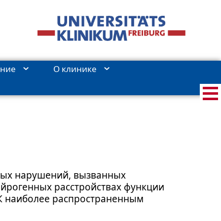
ение
О клиникe
ных нарушений, вызванных
ейрогенных расстройствах функции
 К наиболее распространенным