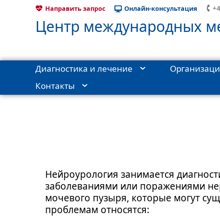
+4
Направить запрос
Онлайн-консультация
Центр международных ме
Диагностика и лечение
Организаци
Контакты
Главная
›
Диагностика и лечение
›
Состав клиники
›
Урол
Нейроурология занимается диагнос
заболеваниями или поражениями нер
мочевого пузыря, которые могут су
проблемам относятся: