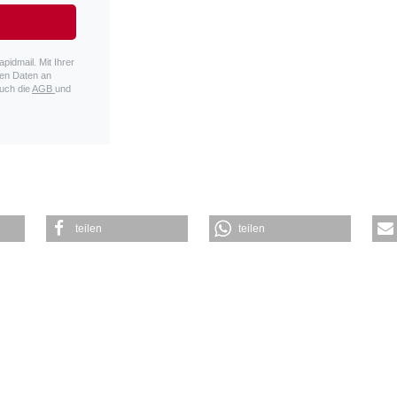
pidmail. Mit Ihrer
en Daten an
auch die
AGB
und
teilen
teilen