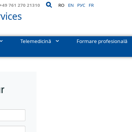
+49 761 270 21310
RO
EN
РУС
FR
vices
Telemedicină
Formare profesională
ion
r