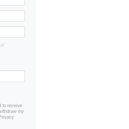
of
 to receive
 withdraw my
Privacy