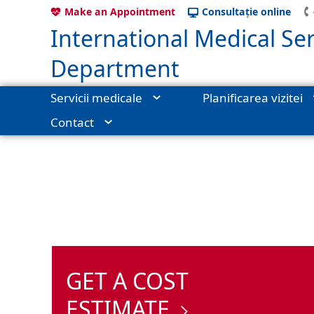
Make an Appointment
Consultație online
International Medical Ser
Department
Servicii medicale
Planificarea vizitei
Contact
International Medical Services
›
Servicii medicale
›
Clinici și secț
GET A COST
ESTIMATE