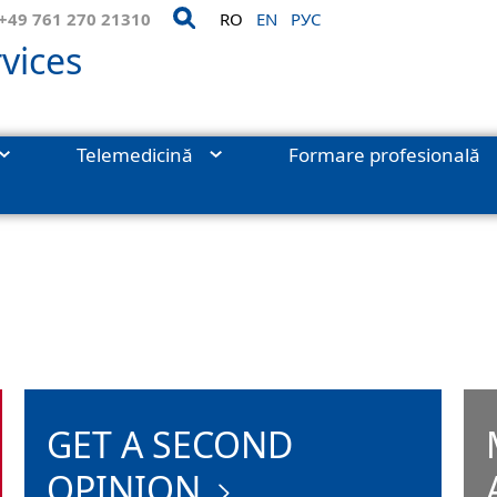
+49 761 270 21310
RO
EN
РУС
vices
Telemedicină
Formare profesională
ii
›
Thoracic Surgery
›
Thermal methods
›
Stent implantation
GET A SECOND
OPINION