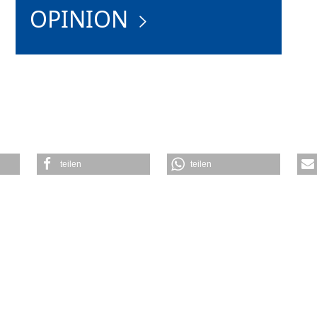
OPINION
teilen
teilen