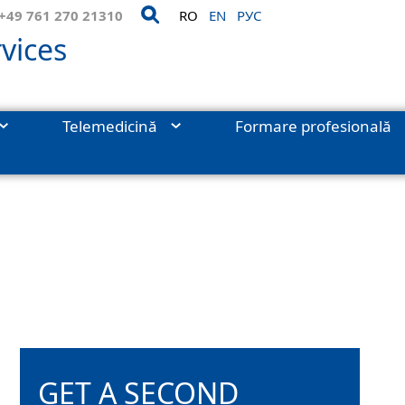
+49 761 270 21310
RO
EN
РУС
vices
Telemedicină
Formare profesională
ine
›
Gynecologist online consultation
GET A SECOND