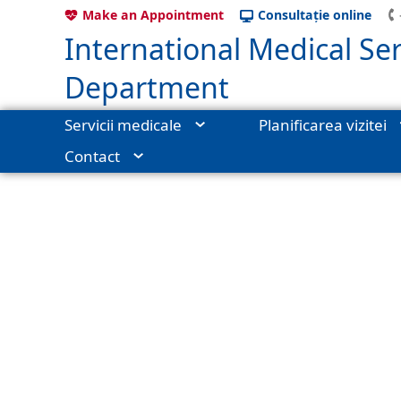
Make an Appointment
Consultație online
International Medical Ser
Department
Servicii medicale
Planificarea vizitei
Contact
International Medical Services
›
Telemedicină
›
Consultație onl